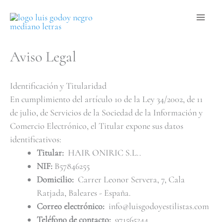
Ir
al
contenido
Aviso Legal
Identificación y Titularidad
En cumplimiento del artículo 10 de la Ley 34/2002, de 11
de julio, de Servicios de la Sociedad de la Información y
Comercio Electrónico, el Titular expone sus datos
identificativos:
Titular:
HAIR ONIRIC S.L..
NIF:
B57846255
Domicilio:
Carrer Leonor Servera, 7, Cala
Ratjada, Baleares - España.
Correo electrónico:
info@luisgodoyestilistas.com
Teléfono de contacto:
971565244